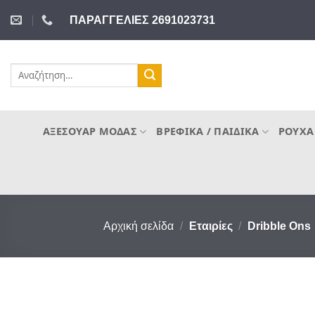
Μετάβαση
ΠΑΡΑΓΓΕΛΙΕΣ 2691023731
στο
περιεχόμενο
Αναζήτηση
για:
ΑΞΕΣΟΥΆΡ ΜΌΔΑΣ
ΒΡΕΦΙΚΆ / ΠΑΙΔΙΚΆ
ΡΟΎΧΑ
Αρχική σελίδα
/
Εταιρίες
/
Dribble Ons