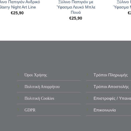
λινο Παπιγιόν Ανδρικό
Ξύλινο Παπιγιόν με
Ξύλινο 
Starry Night Art Line
Ύφασμα Λευκό Μπλε
Ύφασμα 
Πουά
€
25,90
€
€
25,90
Όροι Χρήσης
Τρόποι Πληρωμής
Πολιτική Απορρήτου
Τρόποι Αποστολής
Πολιτική Cookies
Επιστροφές / Υπαν
GDPR
Επικοινωνία