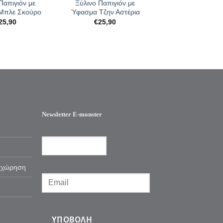
Παπιγιόν με
Ξύλινο Παπιγιόν με
Μπλε Σκούρο
Ύφασμα Τζην Αστέρια
25,90
€
25,90
Newsletter E-monster
αχώρηση
ΥΠΟΒΟΛΉ