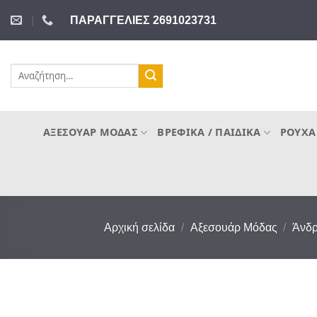
Μετάβαση
ΠΑΡΑΓΓΕΛΙΕΣ 2691023731
στο
περιεχόμενο
Αναζήτηση
για:
ΑΞΕΣΟΥΆΡ ΜΌΔΑΣ
ΒΡΕΦΙΚΆ / ΠΑΙΔΙΚΆ
ΡΟΎΧΑ
Αρχική σελίδα
/
Αξεσουάρ Μόδας
/
Άνδρ