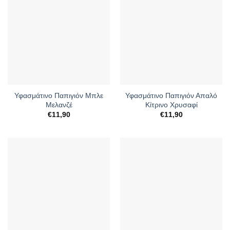
Υφασμάτινο Παπιγιόν Mπλε
Υφασμάτινο Παπιγιόν Απαλό
Mελανζέ
Κίτρινο Χρυσαφί
€
11,90
€
11,90