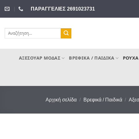
Μετάβαση
ΠΑΡΑΓΓΕΛΙΕΣ 2691023731
στο
περιεχόμενο
Αναζήτηση
για:
ΑΞΕΣΟΥΆΡ ΜΌΔΑΣ
ΒΡΕΦΙΚΆ / ΠΑΙΔΙΚΆ
ΡΟΎΧΑ
Αρχική σελίδα
/
Βρεφικά / Παιδικά
/
Αξε