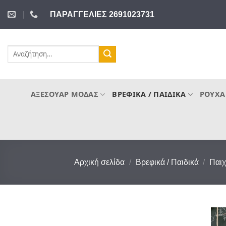
Μετάβαση
ΠΑΡΑΓΓΕΛΙΕΣ 2691023731
στο
περιεχόμενο
Αναζήτηση
για:
ΑΞΕΣΟΥΆΡ ΜΌΔΑΣ
ΒΡΕΦΙΚΆ / ΠΑΙΔΙΚΆ
ΡΟΎΧΑ
Αρχική σελίδα
/
Βρεφικά / Παιδικά
/
Παιχ