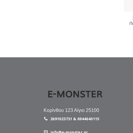
+
Π
Κορίνθου 123 Αίγιο 25100
2691023731 & 6944640115
info@e-monster.gr