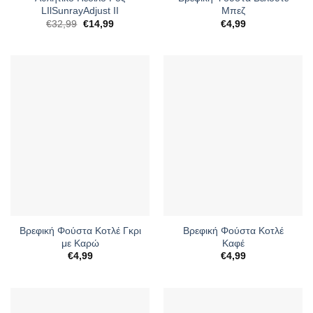
LIlSunrayAdjust II
Μπεζ
Original
Η
€
32,99
€
14,99
€
4,99
price
τρέχουσα
was:
τιμή
€32,99.
είναι:
€14,99.
Βρεφική Φούστα Κοτλέ Γκρι
Βρεφική Φούστα Κοτλέ
με Καρώ
Καφέ
€
4,99
€
4,99