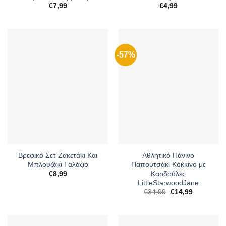
€
7,99
€
4,99
-57%
Βρεφικό Σετ Ζακετάκι Και
Αθλητικό Πάνινο
Μπλουζάκι Γαλάζιο
Παπουτσάκι Κόκκινο με
Καρδούλες
€
8,99
LittleStarwoodJane
Original
Η
€
34,99
€
14,99
price
τρέχουσα
was:
τιμή
€34,99.
είναι:
€14,99.