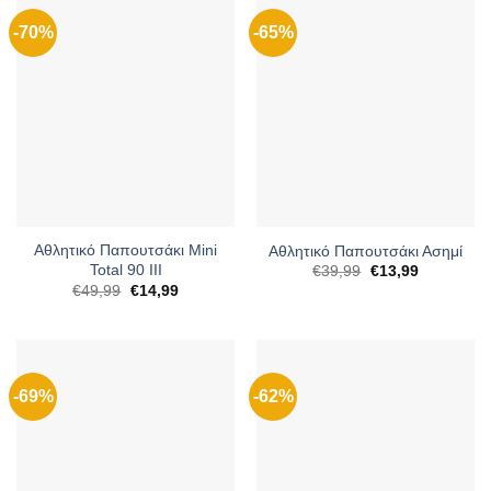
-70%
-65%
Αθλητικό Παπουτσάκι Mini
Αθλητικό Παπουτσάκι Ασημί
Total 90 III
Original
Η
€
39,99
€
13,99
price
τρέχουσα
Original
Η
€
49,99
€
14,99
was:
τιμή
price
τρέχουσα
€39,99.
είναι:
was:
τιμή
€13,99.
€49,99.
είναι:
€14,99.
-69%
-62%