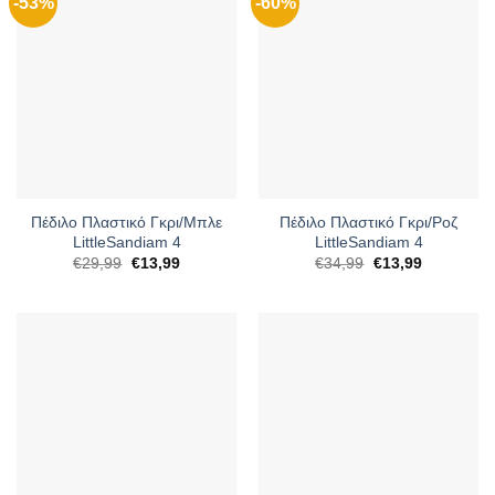
-53%
-60%
Πέδιλο Πλαστικό Γκρι/Μπλε
Πέδιλο Πλαστικό Γκρι/Ροζ
LittleSandiam 4
LittleSandiam 4
Original
Η
Original
Η
€
29,99
€
13,99
€
34,99
€
13,99
price
τρέχουσα
price
τρέχουσα
was:
τιμή
was:
τιμή
€29,99.
είναι:
€34,99.
είναι:
€13,99.
€13,99.