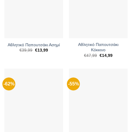
Αθλητικό Παπουτσάκι
Αθλητικό Παπουτσάκι Ασημί
Κόκκινο
Original
Η
€
39,99
€
13,99
price
τρέχουσα
Original
Η
€
47,99
€
14,99
was:
τιμή
price
τρέχουσα
€39,99.
είναι:
was:
τιμή
€13,99.
€47,99.
είναι:
€14,99.
-62%
-55%