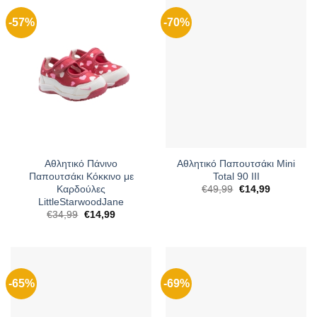
-57%
-70%
Αθλητικό Πάνινο
Αθλητικό Παπουτσάκι Mini
Παπουτσάκι Κόκκινο με
Total 90 III
Καρδούλες
Original
Η
€
49,99
€
14,99
price
τρέχουσα
LittleStarwoodJane
was:
τιμή
Original
Η
€
34,99
€
14,99
€49,99.
είναι:
price
τρέχουσα
€14,99.
was:
τιμή
€34,99.
είναι:
€14,99.
-65%
-69%