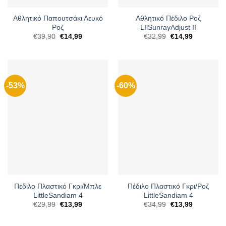
Αθλητικό Παπουτσάκι Λευκό
Αθλητικό Πέδιλο Ροζ
Ροζ
LIlSunrayAdjust II
Original
Η
Original
Η
€
39,90
€
14,99
€
32,99
€
14,99
price
τρέχουσα
price
τρέχουσα
was:
τιμή
was:
τιμή
€39,90.
είναι:
€32,99.
είναι:
€14,99.
€14,99.
-53%
-60%
Πέδιλο Πλαστικό Γκρι/Μπλε
Πέδιλο Πλαστικό Γκρι/Ροζ
LittleSandiam 4
LittleSandiam 4
Original
Η
Original
Η
€
29,99
€
13,99
€
34,99
€
13,99
price
τρέχουσα
price
τρέχουσα
was:
τιμή
was:
τιμή
€29,99.
είναι:
€34,99.
είναι: