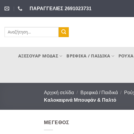
Μετάβαση
ΠΑΡΑΓΓΕΛΙΕΣ 2691023731
στο
περιεχόμενο
Αναζήτηση
για:
ΑΞΕΣΟΥΆΡ ΜΌΔΑΣ
ΒΡΕΦΙΚΆ / ΠΑΙΔΙΚΆ
ΡΟΎΧΑ
Αρχική σελίδα
/
Βρεφικά / Παιδικά
/
Ρού
Καλοκαιρινά Μπουφάν & Παλτό
ΜΈΓΕΘΟΣ