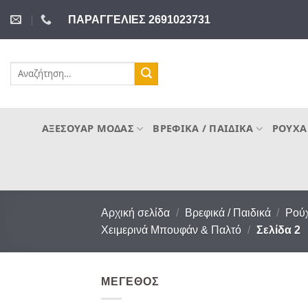
Μετάβαση
ΠΑΡΑΓΓΕΛΙΕΣ 2691023731
στο
περιεχόμενο
Αναζήτηση
για:
ΑΞΕΣΟΥΆΡ ΜΌΔΑΣ
ΒΡΕΦΙΚΆ / ΠΑΙΔΙΚΆ
ΡΟΎΧΑ
Αρχική σελίδα
/
Βρεφικά / Παιδικά
/
Ρού
Χειμερινά Μπουφάν & Παλτό
/
Σελίδα 2
ΜΈΓΕΘΟΣ