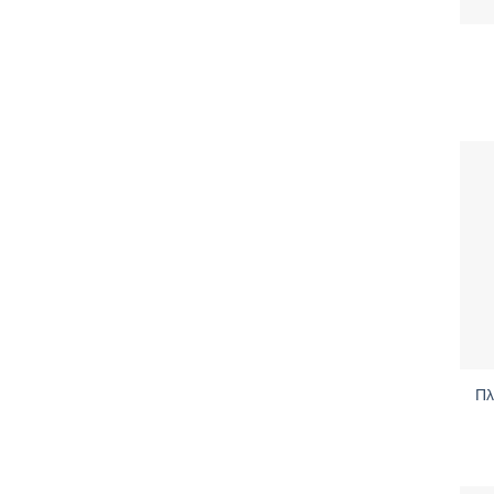
+
+
Πλ