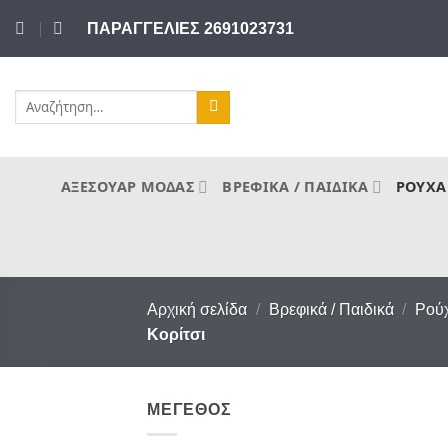
Μετάβαση
ΠΑΡΑΓΓΕΛΙΕΣ 2691023731
στο
περιεχόμενο
Αναζήτηση
για:
ΑΞΕΣΟΥΆΡ ΜΌΔΑΣ
ΒΡΕΦΙΚΆ / ΠΑΙΔΙΚΆ
ΡΟΎΧΑ
Αρχική σελίδα
/
Βρεφικά / Παιδικά
/
Ρού
Κορίτσι
ΜΈΓΕΘΟΣ