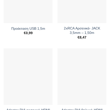
2xRCA Αρσενικά- JACK
Προέκταση USB 1,5m
3,5mm – 1,50m
€
0,99
€
8,47
Adaptor DVI αρσενικό-HDMI
Adaptor DVI θηλυκό-HDMI