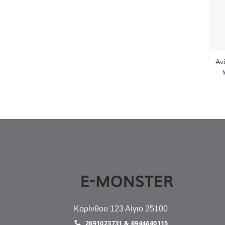
+
Αν
Κορίνθου 123 Αίγιο 25100
2691023731 & 6944640115