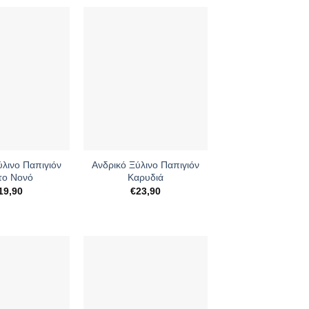
+
ύλινο Παπιγιόν
Ανδρικό Ξύλινο Παπιγιόν
 το Νονό
Καρυδιά
19,90
€
23,90