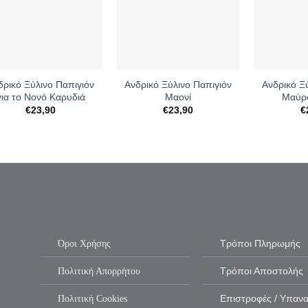
+
+
δρικό Ξύλινο Παπιγιόν
Ανδρικό Ξύλινο Παπιγιόν
Ανδρικό Ξ
για το Νονό Καρυδιά
Μαονί
Μαύρο
€
23,90
€
23,90
€
Όροι Χρήσης
Τρόποι Πληρωμής
Πολιτική Απορρήτου
Τρόποι Αποστολής
Πολιτική Cookies
Επιστροφές / Υπαν