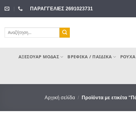
Μετάβαση
ΠΑΡΑΓΓΕΛΙΕΣ 2691023731
στο
περιεχόμενο
Αναζήτηση
για:
ΑΞΕΣΟΥΆΡ ΜΌΔΑΣ
ΒΡΕΦΙΚΆ / ΠΑΙΔΙΚΆ
ΡΟΎΧΑ
Αρχική σελίδα
/
Προϊόντα με ετικέτα “Π