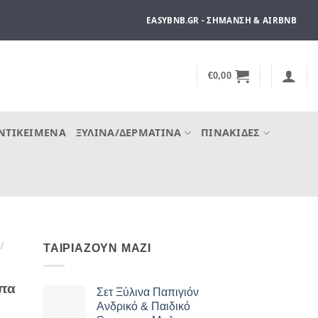
EASYBNB.GR - ΣΉΜΑΝΣΗ & AIRBNB
€
0,00
ΝΤΙΚΕΊΜΕΝΑ
ΞΎΛΙΝΑ/ΔΕΡΜΆΤΙΝΑ
ΠΙΝΑΚΊΔΕΣ
/
ΤΑΙΡΙΆΖΟΥΝ ΜΑΖΊ
μπα
Σετ Ξύλινα Παπιγιόν
Ανδρικό & Παιδικό