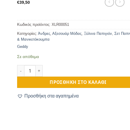
€
39,50
Κωδικός προϊόντος:
XLR00051
Κατηγορίες:
Άνδρες
,
Αξεσουάρ Μόδας
,
Ξύλινα Παπιγιόν
,
Σετ Παπι
& Μανικετόκουμπα
Geddy
Σε απόθεμα
Ανδρικό Ξύλινο Παπιγιόν & Μανικετόκουμπα ποσότητα
ΠΡΟΣΘΉΚΗ ΣΤΟ ΚΑΛΆΘΙ
Προσθήκη στα αγαπημένα