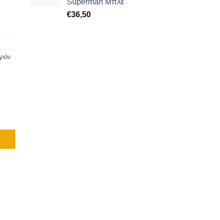
Superman Μπλε
€
36,50
γιόν