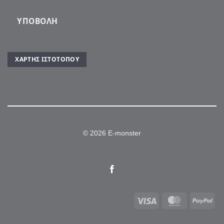
ΥΠΟΒΟΛΉ
ΧΆΡΤΗΣ ΙΣΤΌΤΟΠΟΥ
© 2026 E-monster
Visa
MasterCar
Pa