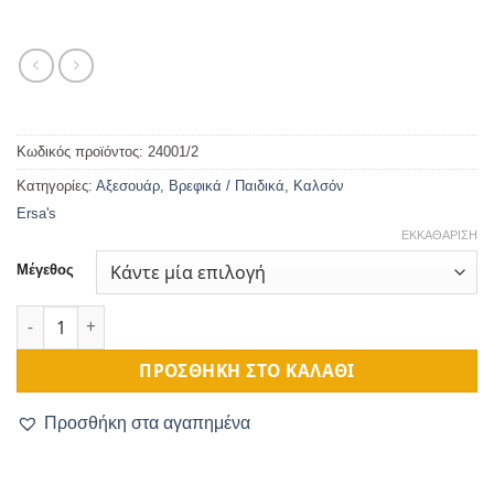
Κωδικός προϊόντος:
24001/2
Κατηγορίες:
Αξεσουάρ
,
Βρεφικά / Παιδικά
,
Καλσόν
Ersa's
ΕΚΚΑΘΆΡΙΣΗ
Μέγεθος
Βρεφικό Καλσόν Ανοιξιάτικο Εκρού Μελισσούλα ποσότητα
ΠΡΟΣΘΉΚΗ ΣΤΟ ΚΑΛΆΘΙ
Προσθήκη στα αγαπημένα