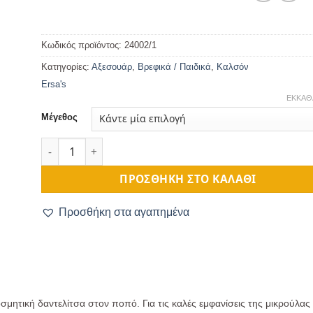
Κωδικός προϊόντος:
24002/1
Κατηγορίες:
Αξεσουάρ
,
Βρεφικά / Παιδικά
,
Καλσόν
Ersa's
ΕΚΚΑΘ
Μέγεθος
Βρεφικό Καλσόν με Δαντέλα Λευκό 3-6 μηνών ποσότητα
ΠΡΟΣΘΉΚΗ ΣΤΟ ΚΑΛΆΘΙ
Προσθήκη στα αγαπημένα
μητική δαντελίτσα στον ποπό. Για τις καλές εμφανίσεις της μικρούλας