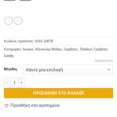
range:
€13,90
through
€15,90
Κωδικός προϊόντος:
0191-1087B
Κατηγορίες:
Αγόρια
,
Αξεσουάρ Μόδας
,
Γραβάτες
,
Παιδικές Γραβάτες
Geddy
ΕΚΚΑΘΆΡΙΣΗ
Μέγεθος
Γραβάτα Παιδική Βαμβακερή Εκρού Μπλε Κύκλοι ποσότητα
ΠΡΟΣΘΉΚΗ ΣΤΟ ΚΑΛΆΘΙ
Προσθήκη στα αγαπημένα