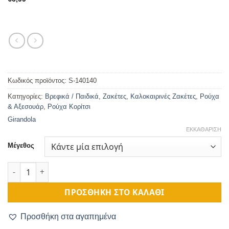
Κωδικός προϊόντος:
S-140140
Κατηγορίες:
Βρεφικά / Παιδικά
,
Ζακέτες
,
Καλοκαιρινές Ζακέτες
,
Ρούχα
& Αξεσουάρ
,
Ρούχα Κορίτσι
Girandola
ΕΚΚΑΘΆΡΙΣΗ
Μέγεθος
Ζακέτα Βρεφική Βαμβακερή Κοραλί ποσότητα
ΠΡΟΣΘΉΚΗ ΣΤΟ ΚΑΛΆΘΙ
Προσθήκη στα αγαπημένα