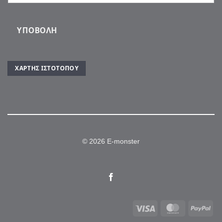
ΥΠΟΒΟΛΉ
ΧΆΡΤΗΣ ΙΣΤΌΤΟΠΟΥ
© 2026 E-monster
Visa
MasterCar
Pa