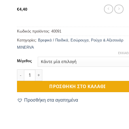
€
4,40
Κωδικός προϊόντος:
40091
Κατηγορίες:
Βρεφικά / Παιδικά
,
Εσώρουχα
,
Ρούχα & Αξεσουάρ
MINERVA
ΕΚΚΑΘ
Μέγεθος
Κοντομάνικο Φανελάκι Παιδικό με Λουλούδια Λευκό ποσ
ΠΡΟΣΘΉΚΗ ΣΤΟ ΚΑΛΆΘΙ
Προσθήκη στα αγαπημένα