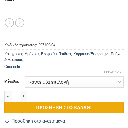
Κωδικός προϊόντος:
297109/04
Κατηγορίες:
Αμάνικα
,
Βρεφικά / Παιδικά
,
Κορμάκια/Εσώρουχα
,
Ρούχα
& Αξεσουάρ
Girandola
ΕΚΚΑΘΆΡΙΣΗ
Μέγεθος
Κορμάκι Βαμβακερό Vichy Ροζ ποσότητα
ΠΡΟΣΘΉΚΗ ΣΤΟ ΚΑΛΆΘΙ
Προσθήκη στα αγαπημένα