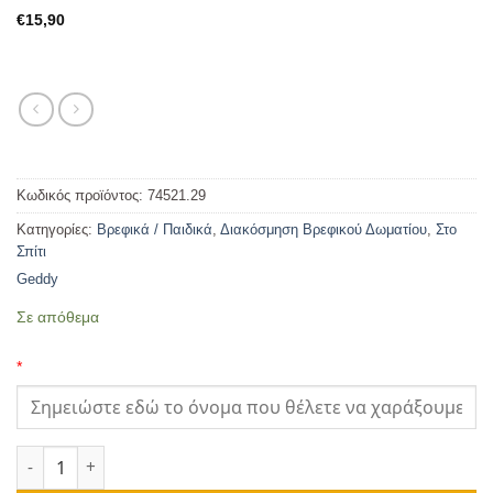
€
15,90
Κωδικός προϊόντος:
74521.29
Κατηγορίες:
Βρεφικά / Παιδικά
,
Διακόσμηση Βρεφικού Δωματίου
,
Στο
Σπίτι
Geddy
Σε απόθεμα
*
Ξύλινη Πινακίδα για Πόρτα Παιδικού Δωματίου Φαγάνα JCB πο