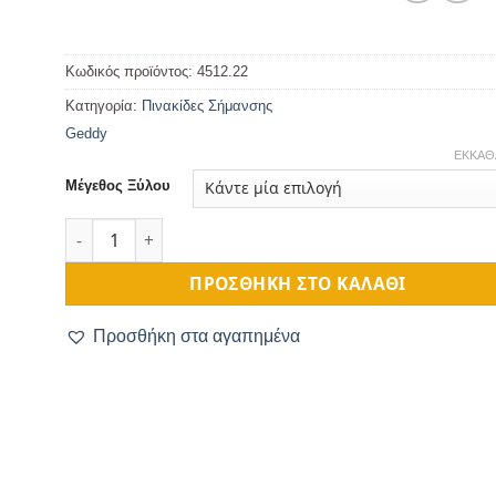
range:
€8,99
through
€12,99
Κωδικός προϊόντος:
4512.22
Κατηγορία:
Πινακίδες Σήμανσης
Geddy
ΕΚΚΑΘ
Μέγεθος Ξύλου
Ξύλινη Πινακίδα Πυροσβεστήρας ποσότητα
ΠΡΟΣΘΉΚΗ ΣΤΟ ΚΑΛΆΘΙ
Προσθήκη στα αγαπημένα