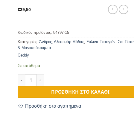
€
39,50
Κωδικός προϊόντος:
84797-15
Κατηγορίες:
Άνδρες
,
Αξεσουάρ Μόδας
,
Ξύλινα Παπιγιόν
,
Σετ Παπι
& Μανικετόκουμπα
Geddy
Σε απόθεμα
Ξύλινο Παπιγιόν Ανδρικό & Μανικετόκουμπα Musical π
ΠΡΟΣΘΉΚΗ ΣΤΟ ΚΑΛΆΘΙ
Προσθήκη στα αγαπημένα