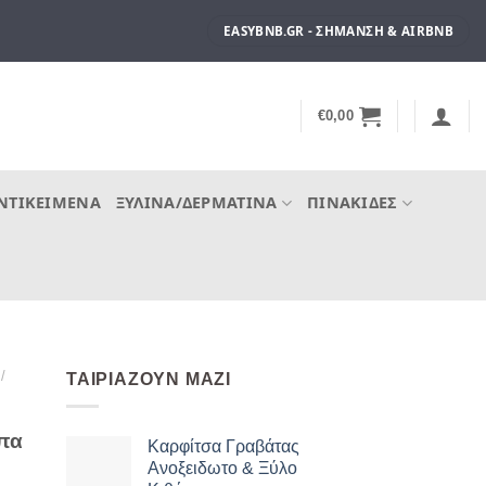
EASYBNB.GR - ΣΉΜΑΝΣΗ & AIRBNB
€
0,00
ΝΤΙΚΕΊΜΕΝΑ
ΞΎΛΙΝΑ/ΔΕΡΜΆΤΙΝΑ
ΠΙΝΑΚΊΔΕΣ
/
ΤΑΙΡΙΆΖΟΥΝ ΜΑΖΊ
μπα
Καρφίτσα Γραβάτας
Ανοξειδωτο & Ξύλο