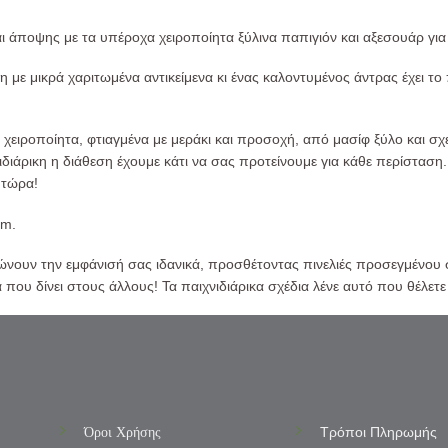
ι άποψης με τα υπέροχα χειροποίητα ξύλινα παπιγιόν και αξεσουάρ για
η με μικρά χαριτωμένα αντικείμενα κι ένας καλοντυμένος άντρας έχει το
ι χειροποίητα, φτιαγμένα με μεράκι και προσοχή, από μασίφ ξύλο και
διάρικη η διάθεση έχουμε κάτι να σας προτείνουμε για κάθε περίσταση. 
 τώρα!
cm.
ουν την εμφάνισή σας ιδανικά, προσθέτοντας πινελιές προσεγμένου στ
να που δίνει στους άλλους! Τα παιχνιδιάρικα σχέδια λένε αυτό που θέλετ
Όροι Χρήσης
Τρόποι Πληρωμής