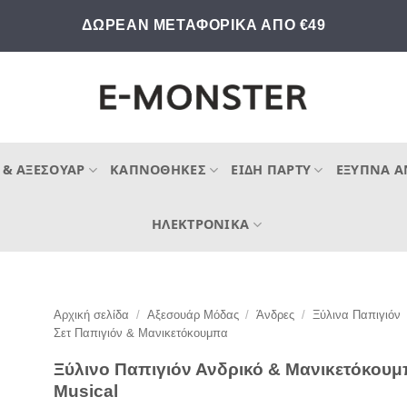
ΔΩΡΕΑΝ ΜΕΤΑΦΟΡΙΚΑ ΑΠΟ €49
 & ΑΞΕΣΟΥΆΡ
ΚΑΠΝΟΘΉΚΕΣ
ΕΊΔΗ ΠΆΡΤΥ
ΈΞΥΠΝΑ Α
ΗΛΕΚΤΡΟΝΙΚΆ
Αρχική σελίδα
/
Αξεσουάρ Μόδας
/
Άνδρες
/
Ξύλινα Παπιγιόν
Σετ Παπιγιόν & Μανικετόκουμπα
Ξύλινο Παπιγιόν Ανδρικό & Μανικετόκου
Musical