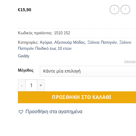
€
15,90
Κωδικός προϊόντος:
1510.152
Κατηγορίες:
Αγόρια
,
Αξεσουάρ Μόδας
,
Ξύλινα Παπιγιόν
,
Ξύλινο
Παπιγιόν Παιδικό έως 10 ετών
Geddy
ΕΚΚΑΘ
Μέγεθος
Ξύλινο Παπιγιόν Παιδικό Με Διάτρητα Άστέρια Μπεζ ποσ
ΠΡΟΣΘΉΚΗ ΣΤΟ ΚΑΛΆΘΙ
Προσθήκη στα αγαπημένα