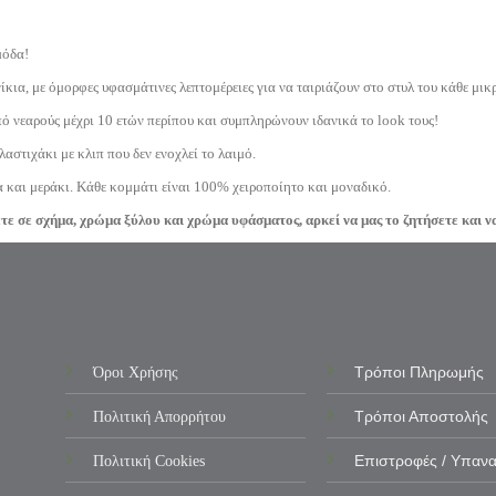
μόδα!
νίκια, με όμορφες υφασμάτινες λεπτομέρειες για να ταιριάζουν στο στυλ του κάθε μι
ό νεαρούς μέχρι 10 ετών περίπου και συμπληρώνουν ιδανικά το look τους!
λαστιχάκι με κλιπ που δεν ενοχλεί το λαιμό.
 και μεράκι. Κάθε κομμάτι είναι 100% χειροποίητο και μοναδικό.
σε σχήμα, χρώμα ξύλου και χρώμα υφάσματος, αρκεί να μας το ζητήσετε και να 
Όροι Χρήσης
Τρόποι Πληρωμής
Πολιτική Απορρήτου
Τρόποι Αποστολής
Πολιτική Cookies
Επιστροφές / Υπαν