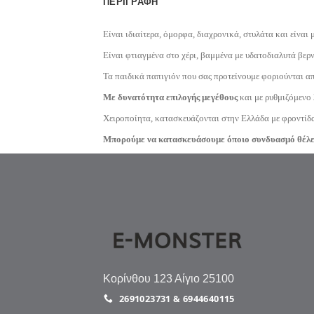
ΠΕΡΙΓΡΑΦΉ
Είναι ιδιαίτερα, όμορφα, διαχρονικά, στυλάτα και είναι 
Είναι φτιαγμένα στο χέρι, βαμμένα με υδατοδιαλυτά βερ
Τα παιδικά παπιγιόν που σας προτείνουμε φοριούνται απ
Με δυνατότητα επιλογής μεγέθους
και με ρυθμιζόμενο 
Χειροποίητα, κατασκευάζονται στην Ελλάδα με φροντίδα
Μπορούμε να κατασκευάσουμε όποιο συνδυασμό θέλετε 
Κορίνθου 123 Αίγιο 25100
2691023731 & 6944640115