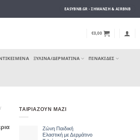
EASYBNB.GR - ΣΉΜΑΝΣΗ & AIRBNB
€
0,00
ΝΤΙΚΕΊΜΕΝΑ
ΞΎΛΙΝΑ/ΔΕΡΜΆΤΙΝΑ
ΠΙΝΑΚΊΔΕΣ
/
ΤΑΙΡΙΆΖΟΥΝ ΜΑΖΊ
έρια
Ζώνη Παιδική
Ελαστική με Δερμάτινο