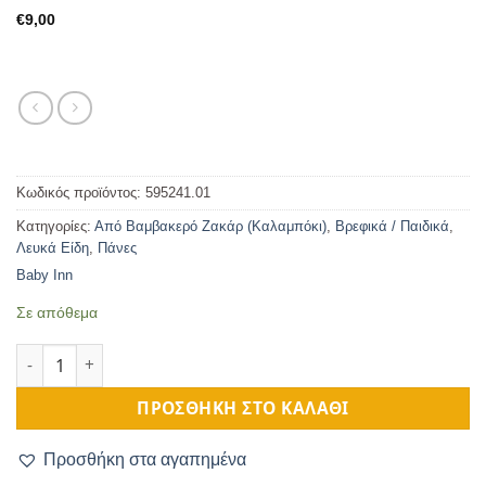
€
9,00
Κωδικός προϊόντος:
595241.01
Κατηγορίες:
Από Βαμβακερό Ζακάρ (Καλαμπόκι)
,
Βρεφικά / Παιδικά
,
Λευκά Είδη
,
Πάνες
Baby Inn
Σε απόθεμα
Πάνα Τετράγωνη Καλαμπόκι Γαλάζιο Αρκουδάκι με Μπαλόνι π
ΠΡΟΣΘΉΚΗ ΣΤΟ ΚΑΛΆΘΙ
Προσθήκη στα αγαπημένα