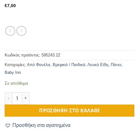
€
7,00
Κωδικός προϊόντος:
595243.22
Κατηγορίες:
Από Φανέλα
,
Βρεφικά / Παιδικά
,
Λευκά Είδη
,
Πάνες
Baby Inn
Σε απόθεμα
Πάνα Τετράγωνη Φανελένια με Ρέλι Τυρκουάζ Αρνάκι 90Χ90εκ 
ΠΡΟΣΘΉΚΗ ΣΤΟ ΚΑΛΆΘΙ
Προσθήκη στα αγαπημένα