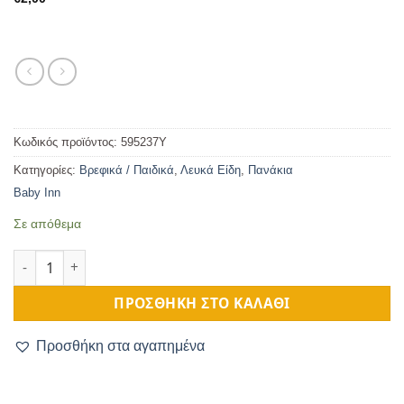
Κωδικός προϊόντος:
595237Y
Κατηγορίες:
Βρεφικά / Παιδικά
,
Λευκά Είδη
,
Πανάκια
Baby Inn
Σε απόθεμα
Πανάκια για τις Γουλίτσες Διπλής Όψης Κίτρινο 28Χ28εκ ποσότ
ΠΡΟΣΘΉΚΗ ΣΤΟ ΚΑΛΆΘΙ
Προσθήκη στα αγαπημένα