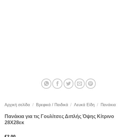
Αρχική σελίδα
/
Βρεφικά / Παιδικά
/
Λευκά Είδη
/
Πανάκια
Πανάκια για τις Γουλίτσες Διπλής Όψης Κίτρινο
28Χ28εκ
€
2,00