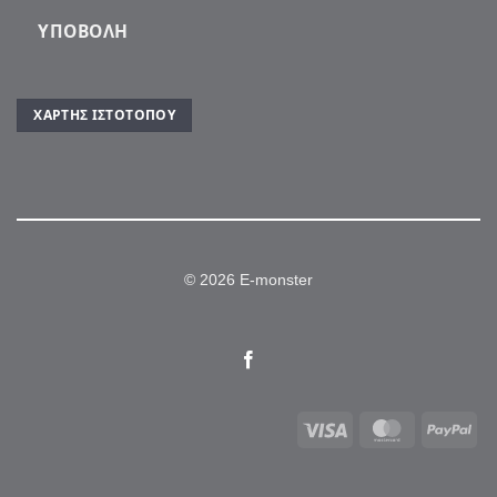
ΥΠΟΒΟΛΉ
ΧΆΡΤΗΣ ΙΣΤΌΤΟΠΟΥ
© 2026 E-monster
Visa
MasterCar
Pa