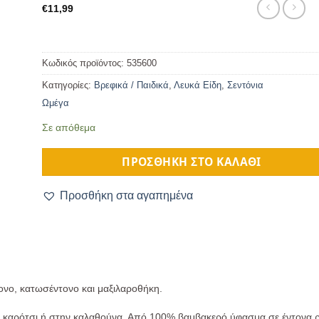
€
11,99
Κωδικός προϊόντος:
535600
Κατηγορίες:
Βρεφικά / Παιδικά
,
Λευκά Είδη
,
Σεντόνια
Ωμέγα
Σε απόθεμα
ΠΡΟΣΘΉΚΗ ΣΤΟ ΚΑΛΆΘΙ
Προσθήκη στα αγαπημένα
νο, κατωσέντονο και μαξιλαροθήκη.
το καρότσι ή στην καλαθούνα. Από 100% βαμβακερό ύφασμα σε έντονα 