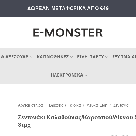
ΔΩΡΕΑΝ ΜΕΤΑΦΟΡΙΚΑ ΑΠΟ €49
 & ΑΞΕΣΟΥΆΡ
ΚΑΠΝΟΘΉΚΕΣ
ΕΊΔΗ ΠΆΡΤΥ
ΈΞΥΠΝΑ Α
ΗΛΕΚΤΡΟΝΙΚΆ
Αρχική σελίδα
/
Βρεφικά / Παιδικά
/
Λευκά Είδη
/
Σεντόνια
Σεντονάκι Καλαθούνας/Καροτσιού/Λίκνου 
3τμχ