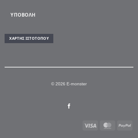
ΥΠΟΒΟΛΉ
ΧΆΡΤΗΣ ΙΣΤΌΤΟΠΟΥ
© 2026 E-monster
Visa
MasterCar
Pa