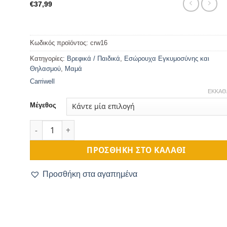
€
37,99
Κωδικός προϊόντος:
crw16
Κατηγορίες:
Βρεφικά / Παιδικά
,
Εσώρουχα Εγκυμοσύνης και
Θηλασμού
,
Μαμά
Carriwell
ΕΚΚΑΘ
Μέγεθος
Σουτιέν Θηλασμού με Δαντέλα Λευκό ποσότητα
ΠΡΟΣΘΉΚΗ ΣΤΟ ΚΑΛΆΘΙ
Προσθήκη στα αγαπημένα