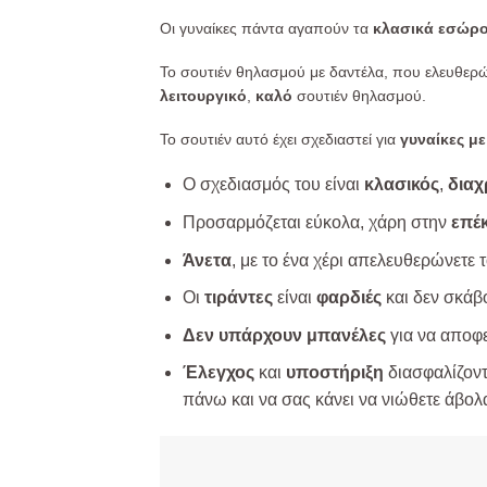
Οι γυναίκες πάντα αγαπούν τα
κλασικά εσώρ
Το σουτιέν θηλασμού με δαντέλα, που ελευθερών
λειτουργικό
,
καλό
σουτιέν θηλασμού.
Το σουτιέν αυτό έχει σχεδιαστεί για
γυναίκες μ
Ο σχεδιασμός του είναι
κλασικός
,
διαχ
Προσαρμόζεται εύκολα, χάρη στην
επέκ
Άνετα
, με το ένα χέρι απελευθερώνετε 
Οι
τιράντες
είναι
φαρδιές
και δεν σκά
Δεν υπάρχουν μπανέλες
για να αποφε
Έλεγχος
και
υποστήριξη
διασφαλίζοντ
πάνω και να σας κάνει να νιώθετε άβολα