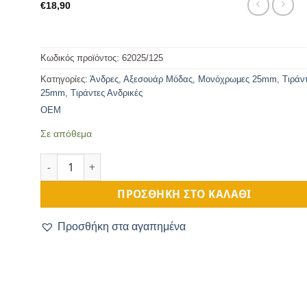
€
18,90
Κωδικός προϊόντος:
62025/125
Κατηγορίες:
Άνδρες
,
Αξεσουάρ Μόδας
,
Μονόχρωμες 25mm
,
Τιράν
25mm
,
Τιράντες Ανδρικές
OEM
Σε απόθεμα
Τιράντες Μονόχρωμες 25mm 4 Κλιπς Ροζ ποσότητα
ΠΡΟΣΘΉΚΗ ΣΤΟ ΚΑΛΆΘΙ
Προσθήκη στα αγαπημένα