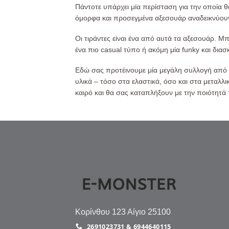
Πάντοτε υπάρχει μία περίσταση για την οποία θα
όμορφα και προσεγμένα αξεσουάρ αναδεικνύουν 
Οι τιράντες είναι ένα από αυτά τα αξεσουάρ. Μ
ένα πιο casual τύπο ή ακόμη μία funky και δια
Εδώ σας προτέινουμε μία μεγάλη συλλογή από μ
υλικά – τόσο στα ελαστικά, όσο και στα μεταλλικ
καιρό και θα σας καταπλήξουν με την ποιότητά 
Κορίνθου 123 Αίγιο 25100
2691023731 & 6944640115