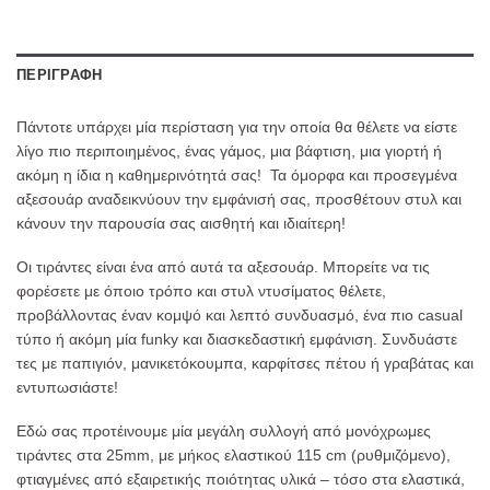
ΠΕΡΙΓΡΑΦΉ
Πάντοτε υπάρχει μία περίσταση για την οποία θα θέλετε να είστε
λίγο πιο περιποιημένος, ένας γάμος, μια βάφτιση, μια γιορτή ή
ακόμη η ίδια η καθημερινότητά σας! Τα όμορφα και προσεγμένα
αξεσουάρ αναδεικνύουν την εμφάνισή σας, προσθέτουν στυλ και
κάνουν την παρουσία σας αισθητή και ιδιαίτερη!
Οι τιράντες είναι ένα από αυτά τα αξεσουάρ. Μπορείτε να τις
φορέσετε με όποιο τρόπο και στυλ ντυσίματος θέλετε,
προβάλλοντας έναν κομψό και λεπτό συνδυασμό, ένα πιο casual
τύπο ή ακόμη μία funky και διασκεδαστική εμφάνιση. Συνδυάστε
τες με παπιγιόν, μανικετόκουμπα, καρφίτσες πέτου ή γραβάτας και
εντυπωσιάστε!
Εδώ σας προτέινουμε μία μεγάλη συλλογή από μονόχρωμες
τιράντες στα 25mm, με μήκος ελαστικού 115 cm (ρυθμιζόμενο),
φτιαγμένες από εξαιρετικής ποιότητας υλικά – τόσο στα ελαστικά,