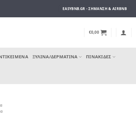
EASYBNB.GR - ΣΉΜΑΝΣΗ & AIRBNB
€
0,00
ΝΤΙΚΕΊΜΕΝΑ
ΞΎΛΙΝΑ/ΔΕΡΜΆΤΙΝΑ
ΠΙΝΑΚΊΔΕΣ
χα
ια