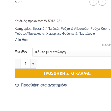
€
6,99
Κωδικός προϊόντος:
W-50121281
Κατηγορίες:
Βρεφικά / Παιδικά
,
Ρούχα & Αξεσουάρ
,
Ρούχα Κορίτσ
Φούστες/Παντελόνια
,
Χειμερινές Φούστες & Παντελόνια
Villa Happ
ΕΚΚΑΘ
Μέγεθος
Φούστα Παιδική Κοτλέ Καφέ ποσότητα
ΠΡΟΣΘΉΚΗ ΣΤΟ ΚΑΛΆΘΙ
Προσθήκη στα αγαπημένα