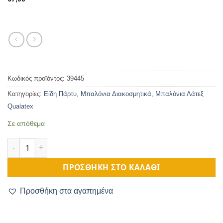
Κωδικός προϊόντος:
39445
Κατηγορίες:
Είδη Πάρτυ
,
Μπαλόνια Διακοσμητικά
,
Μπαλόνια Λάτεξ
Qualatex
Σε απόθεμα
11 inches Its a Boy all around 20 τεμάχια ποσότητα
ΠΡΟΣΘΉΚΗ ΣΤΟ ΚΑΛΆΘΙ
Προσθήκη στα αγαπημένα