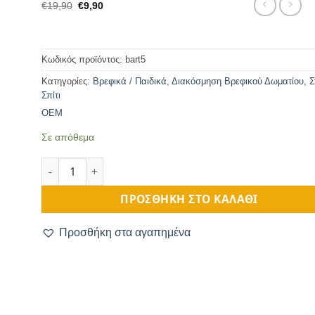
Original
Η
€
19,90
€
9,90
price
τρέχουσα
was:
τιμή
€19,90.
είναι:
€9,90.
Κωδικός προϊόντος:
bart5
Κατηγορίες:
Βρεφικά / Παιδικά
,
Διακόσμηση Βρεφικού Δωματίου
,
Σ
Σπίτι
OEM
Σε απόθεμα
Bear & Balloons Κορνίζα ποσότητα
ΠΡΟΣΘΉΚΗ ΣΤΟ ΚΑΛΆΘΙ
Προσθήκη στα αγαπημένα