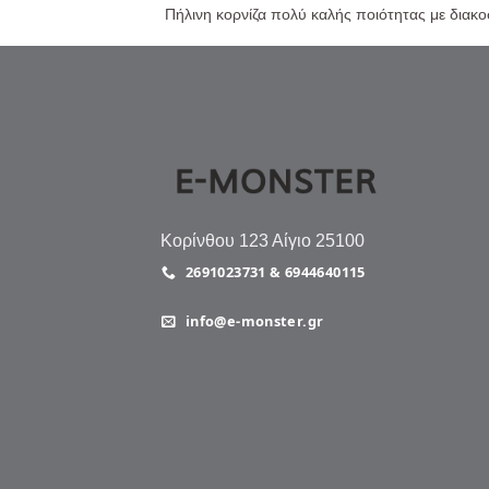
Πήλινη κορνίζα πολύ καλής ποιότητας με διακο
Κορίνθου 123 Αίγιο 25100
2691023731 & 6944640115
info@e-monster.gr