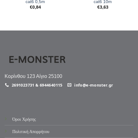
cat6 0,5m
cat6 10m
€
0,84
€
3,63
Κορίνθου 123 Αίγιο 25100
2691023731 & 6944640115
info@e-monster.gr
Όροι Χρήσης
Πολιτική Απορρήτου