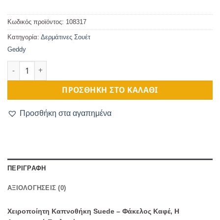
Κωδικός προϊόντος:
108317
Κατηγορία:
Δερμάτινες Σουέτ
Geddy
Καπνοθήκη Δερμάτινη Σουέτ Φάκελος Καφέ ποσότητα
ΠΡΟΣΘΉΚΗ ΣΤΟ ΚΑΛΆΘΙ
Προσθήκη στα αγαπημένα
ΠΕΡΙΓΡΑΦΉ
ΑΞΙΟΛΟΓΉΣΕΙΣ (0)
Χειροποίητη Καπνοθήκη Suede – Φάκελος Καφέ, Η