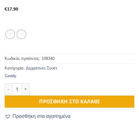
€
17,90
Κωδικός προϊόντος:
108340
Κατηγορία:
Δερμάτινες Σουέτ
Geddy
Καπνοθήκη Χειροποίητη Δερμάτινη Σουέτ με Κορδόνι Γκρι πο
ΠΡΟΣΘΉΚΗ ΣΤΟ ΚΑΛΆΘΙ
Προσθήκη στα αγαπημένα