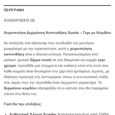
ΠΕΡΙΓΡΑΦΉ
ΑΞΙΟΛΟΓΉΣΕΙΣ (0)
Χειροποίητη Δερμάτινη Καπνοθήκη Suede – Γκρι με Κορδόνι
Αν αναζητάς ένα αξεσουάρ που συνδυάζει τον μοντέρνο
μινιμαλισμό με την πρακτικότητα, αυτή η
χειροποίητη
καπνοθήκη
είναι η ιδανική επιλογή. Κατασκευασμένη από
μαλακό, φυσικό
δέρμα σουέτ
σε ένα διακριτικό και κομψό
γκρι
χρώμα
, προσδίδει μια σύγχρονη και ευέλικτη νότα στο στυλ σου.
Κάθε κομμάτι είναι δουλεμένο στο χέρι από έμπειρους τεχνίτες, με
ιδιαίτερη προσοχή στη λεπτομέρεια, όπως η εντυπωσιακή πλέξη
στις άκρες που της προσδίδει έναν ξεχωριστό χαρακτήρα. Το
δερμάτινο κορδόνι
εξασφαλίζει ότι ο καπνός σου θα παραμείνει
πάντα στη θέση του.
Γιατί θα την επιλέξεις:
Αυθεντικό Δέρμα Suede:
Κατασκευασμένη από 100%