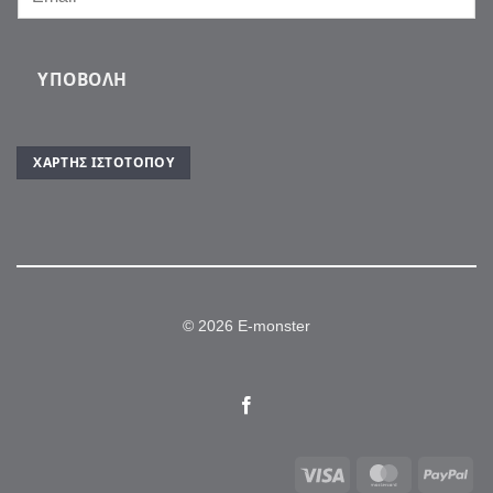
ΥΠΟΒΟΛΉ
ΧΆΡΤΗΣ ΙΣΤΌΤΟΠΟΥ
© 2026 E-monster
Visa
MasterCar
Pa