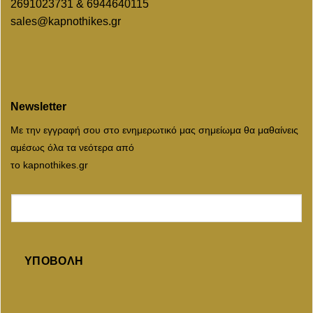
2691023731 & 6944640115
sales@kapnothikes.gr
Newsletter
Με την εγγραφή σου στο ενημερωτικό μας σημείωμα θα μαθαίνεις
αμέσως όλα τα νεότερα από
το kapnothikes.gr
ΥΠΟΒΟΛΉ