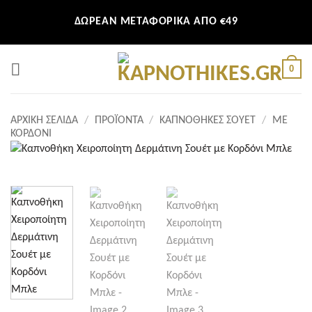
Μετάβαση
ΔΩΡΕΑΝ ΜΕΤΑΦΟΡΙΚΑ ΑΠΟ €49
στο
περιεχόμενο
0
ΑΡΧΙΚΉ ΣΕΛΊΔΑ
/
ΠΡΟΪΌΝΤΑ
/
ΚΑΠΝΟΘΉΚΕΣ ΣΟΥΈΤ
/
ΜΕ
ΚΟΡΔΌΝΙ