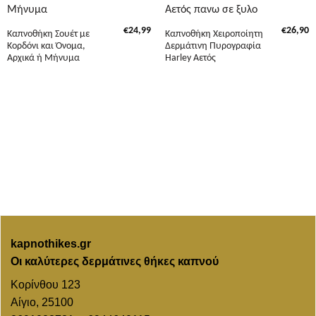
€
24,99
€
26,90
Καπνοθήκη Σουέτ με
Καπνοθήκη Χειροποίητη
Κορδόνι και Όνομα,
Δερμάτινη Πυρογραφία
Αρχικά ή Μήνυμα
Harley Αετός
kapnothikes.gr
Οι καλύτερες δερμάτινες θήκες καπνού
Κορίνθου 123
Αίγιο, 25100